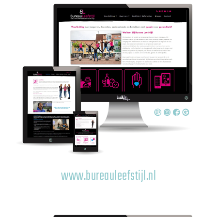
www.bureauleefstijl.nl